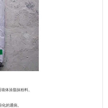
通墙体涂脂抹粉料。
粉化的通病。