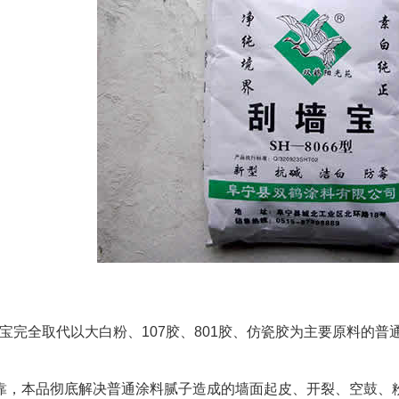
全取代以大白粉、107胶、801胶、仿瓷胶为主要原料的普
，本品彻底解决普通涂料腻子造成的墙面起皮、开裂、空鼓、