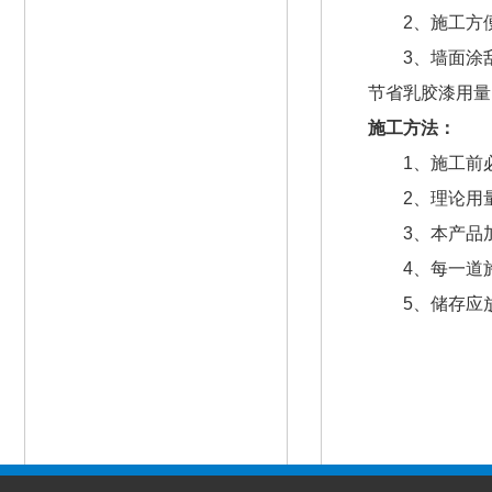
2、施工方便
3、墙面涂刮
节省乳胶漆用量
施工方法：
1、施工前必
2、理论用量
3、本产品加
4、每一道施
5、储存应放