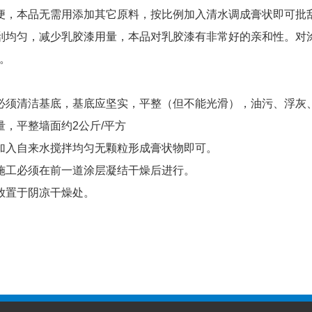
，本品无需用添加其它原料，按比例加入清水调成膏状即可批刮
均匀，减少乳胶漆用量，本品对乳胶漆有非常好的亲和性。对涂
。
须清洁基底，基底应坚实，平整（但不能光滑），油污、浮灰、
，平整墙面约2公斤/平方
入自来水搅拌均匀无颗粒形成膏状物即可。
工必须在前一道涂层凝结干燥后进行。
置于阴凉干燥处。