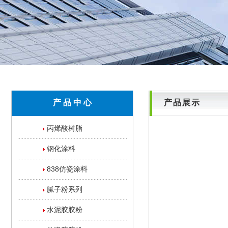
产 品 中 心
产品展示
丙烯酸树脂
钢化涂料
838仿瓷涂料
腻子粉系列
水泥胶胶粉