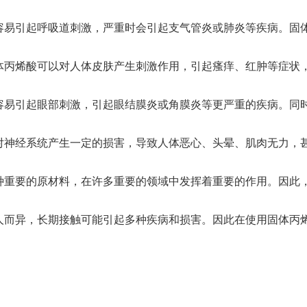
易引起呼吸道刺激，严重时会引起支气管炎或肺炎等疾病。固体
丙烯酸可以对人体皮肤产生刺激作用，引起瘙痒、红肿等症状，
易引起眼部刺激，引起眼结膜炎或角膜炎等更严重的疾病。同时
神经系统产生一定的损害，导致人体恶心、头晕、肌肉无力，甚
种重要的原材料，在许多重要的领域中发挥着重要的作用。因此
而异，长期接触可能引起多种疾病和损害。因此在使用固体丙烯