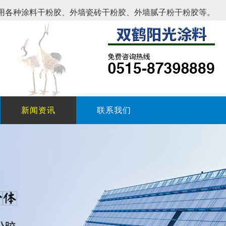
用各种涂料干粉胶、外墙瓷砖干粉胶、外墙腻子粉干粉胶等。
新闻资讯
联系我们