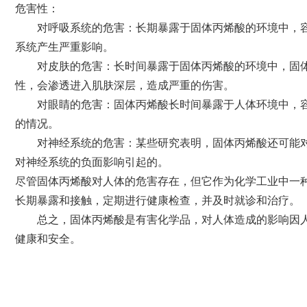
危害性：
对呼吸系统的危害：长期暴露于固体丙烯酸的环境中，容
系统产生严重影响。
对皮肤的危害：长时间暴露于固体丙烯酸的环境中，固体
性，会渗透进入肌肤深层，造成严重的伤害。
对眼睛的危害：固体丙烯酸长时间暴露于人体环境中，容
的情况。
对神经系统的危害：某些研究表明，固体丙烯酸还可能对
对神经系统的负面影响引起的。
尽管固体丙烯酸对人体的危害存在，但它作为化学工业中一
长期暴露和接触，定期进行健康检查，并及时就诊和治疗。
总之，固体丙烯酸是有害化学品，对人体造成的影响因人
健康和安全。