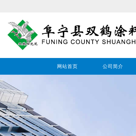
网站首页
公司简介